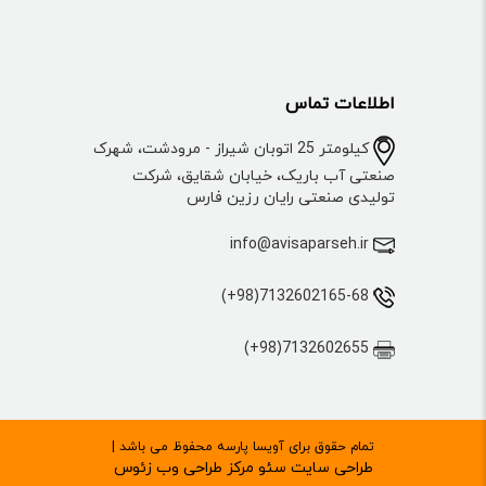
اطلاعات تماس
کیلومتر 25 اتوبان شیراز - مرودشت، شهرک
صنعتی آب باریک، خیابان شقایق، شرکت
تولیدی صنعتی رایان رزین فارس
info@avisaparseh.ir
7132602165-68(98+)
7132602655(98+)
تمام حقوق برای آویسا پارسه محفوظ می باشد |
طراحی سایت
سئو
مرکز طراحی وب زئوس