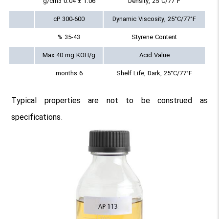
1.06 ± 0.04 g/cm3
Density, 25°C/77°F
300-600 cP
Dynamic Viscosity, 25°C/77°F
35-43 %
Styrene Content
Max 40 mg KOH/g
Acid Value
6 months
Shelf Life, Dark, 25°C/77°F
Typical properties are not to be construed as
specifications.