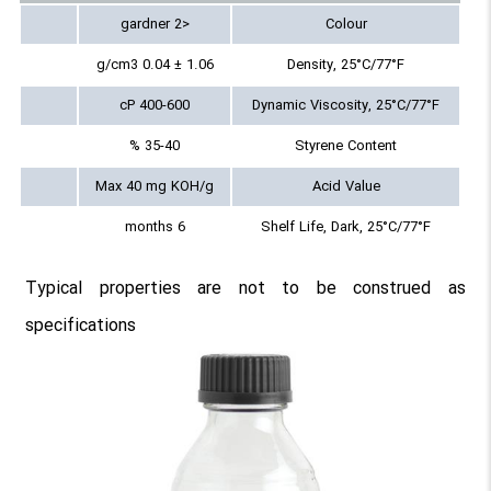
<2 gardner
Colour
1.06 ± 0.04 g/cm3
Density, 25°C/77°F
400-600 cP
Dynamic Viscosity, 25°C/77°F
35-40 %
Styrene Content
Max 40 mg KOH/g
Acid Value
6 months
Shelf Life, Dark, 25°C/77°F
Typical properties are not to be construed as
specifications