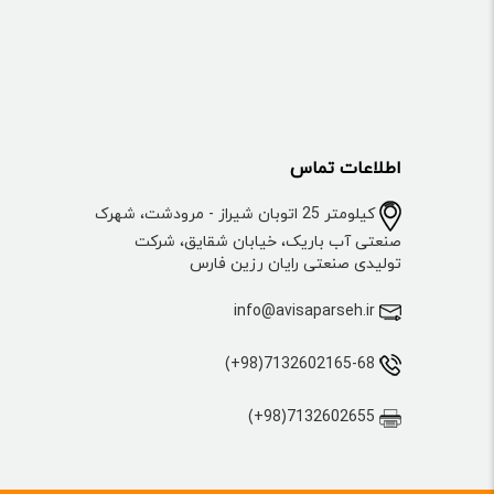
اطلاعات تماس
کیلومتر 25 اتوبان شیراز - مرودشت، شهرک
صنعتی آب باریک، خیابان شقایق، شرکت
تولیدی صنعتی رایان رزین فارس
info@avisaparseh.ir
7132602165-68(98+)
7132602655(98+)