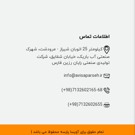
اطلاعات تماس
کیلومتر 25 اتوبان شیراز - مرودشت، شهرک
صنعتی آب باریک، خیابان شقایق، شرکت
تولیدی صنعتی رایان رزین فارس
info@avisaparseh.ir
7132602165-68(98+)
7132602655(98+)
تمام حقوق برای آویسا پارسه محفوظ می باشد |